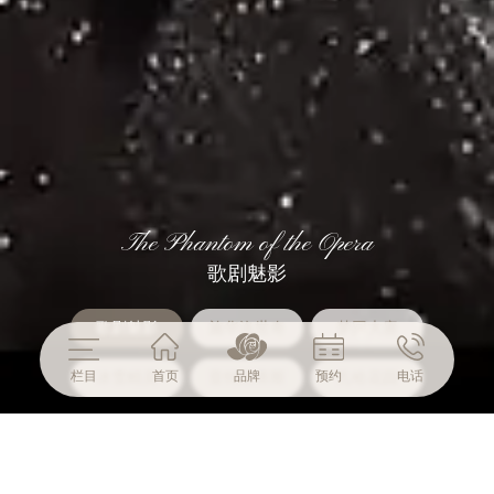
The Phantom of the Opera
歌剧魅影
歌剧魅影
施华洛世奇
梦回大唐
栏目
冰雪精灵
首页
亚特兰蒂斯
品牌
预约
扎哈花园
电话
歌剧魅影